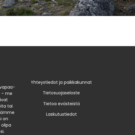
Yhteystiedot ja paikkakunnat
 vapaa-
Tietosuojaseloste
n – me
ivat
Tietoa evästeistä
ta tai
yötämme
Laskutustiedot
i on
 olipa
si.