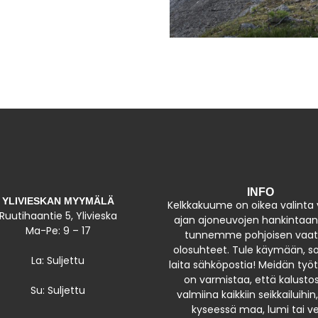
INFO
YLIVIESKAN MYYMÄLÄ
Kelkkakuume on oikea valinta
Ruutihaantie 5, Ylivieska
ajan ajoneuvojen hankintaa
Ma-Pe: 9 – 17
tunnemme pohjoisen vaat
olosuhteet. Tule käymään, soi
La: Suljettu
laita sähköpostia! Meidän t
on varmistaa, että kalustos
Su: Suljettu
valmiina kaikkiin seikkailuihin,
kyseessä maa, lumi tai ve