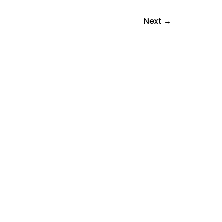
Next
→
 JOPA 3500 € EDUT