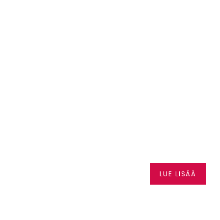
LKAEN
SEA-DOO
LUE LISÄÄ