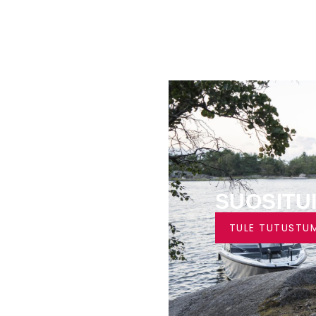
LENNUS
SUOSITU
TULE TUTUSTU