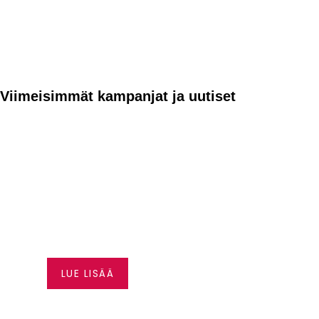
Viimeisimmät kampanjat ja uutiset
VAPAUTTA AJAMISEEN –
HUSQVRNA RAHOITUS A
0,99 %*
LUE LISÄÄ