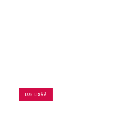
CAN-AM JOPA 3000 € A
LUE LISÄÄ