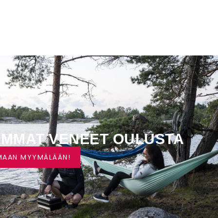
IMMAT VENEET OULUSTA
MAAN MYYMÄLÄÄN!