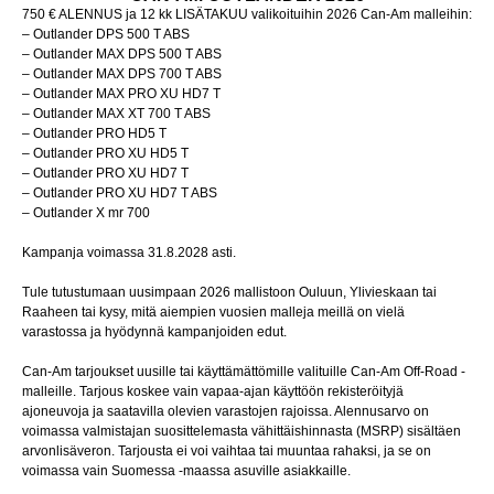
750 € ALENNUS ja 12 kk LISÄTAKUU valikoituihin 2026 Can-Am malleihin:
– Outlander DPS 500 T ABS
– Outlander MAX DPS 500 T ABS
– Outlander MAX DPS 700 T ABS
– Outlander MAX PRO XU HD7 T
– Outlander MAX XT 700 T ABS
– Outlander PRO HD5 T
– Outlander PRO XU HD5 T
– Outlander PRO XU HD7 T
– Outlander PRO XU HD7 T ABS
– Outlander X mr 700
Kampanja voimassa 31.8.2028 asti.
Tule tutustumaan uusimpaan 2026 mallistoon Ouluun, Ylivieskaan tai
Raaheen tai kysy, mitä aiempien vuosien malleja meillä on vielä
varastossa ja hyödynnä kampanjoiden edut.
Can-Am tarjoukset uusille tai käyttämättömille valituille Can-Am Off-Road -
malleille. Tarjous koskee vain vapaa-ajan käyttöön rekisteröityjä
ajoneuvoja ja saatavilla olevien varastojen rajoissa. Alennusarvo on
voimassa valmistajan suosittelemasta vähittäishinnasta (MSRP) sisältäen
arvonlisäveron. Tarjousta ei voi vaihtaa tai muuntaa rahaksi, ja se on
voimassa vain Suomessa -maassa asuville asiakkaille.