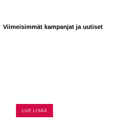
Viimeisimmät kampanjat ja uutiset
VAPAUTTA
AJAMISEEN –
HUSQVRNA
RAHOITUS ALKAEN
0,99 %*
LUE LISÄÄ