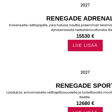
2027
RENEGADE ADRENAL
Kokeneelle reittiajajalle, joka haluaa nauttia pidemmän telam
dynaamisesta nelitahtimoottorista. Reit
15530 €
LUE LISÄÄ
2027
RENEGADE SPOR
Laadukas, erinomaisella reittiajettavuudella ja luotettavalla moott
Reitille.
12680 €