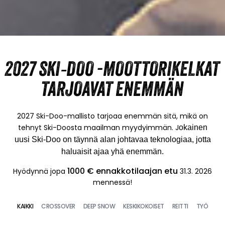
2027 SKI‑DOO -MOOTTORIKELKAT
TARJOAVAT ENEMMÄN
2027 Ski-Doo-mallisto tarjoaa enemmän sitä, mikä on
tehnyt Ski-Doosta maailman myydyimmän. J
okainen
uusi Ski-Doo on täynnä alan johtavaa teknologiaa,
jotta
haluaisit ajaa yhä enemmän.
1000 € ennakkotilaajan etu
Hyödynnä jopa
31.3. 2026
mennessä!
KAIKKI
CROSSOVER
DEEP SNOW
KESKIKOKOISET
REITTI
TYÖ