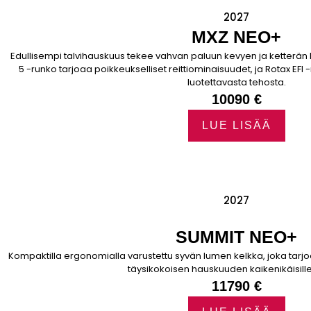
2027
MXZ NEO+
Edullisempi talvihauskuus tekee vahvan paluun kevyen ja ketterä
5 -runko tarjoaa poikkeukselliset reittiominaisuudet, ja Rotax E
luotettavasta tehosta.
10090 €
LUE LISÄÄ
2027
SUMMIT NEO+
Kompaktilla ergonomialla varustettu syvän lumen kelkka, joka tarj
täysikokoisen hauskuuden kaikenikäisille a
11790 €