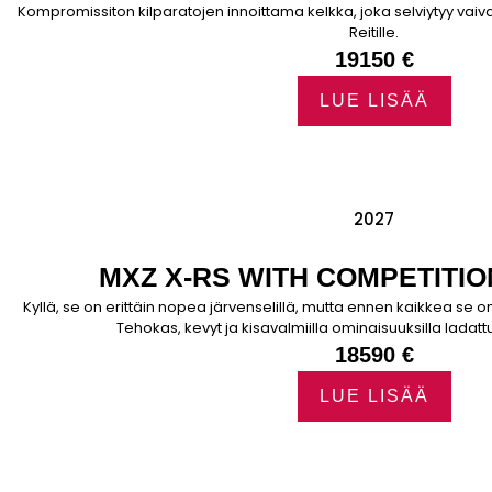
Kompromissiton kilparatojen innoittama kelkka, joka selviytyy vaiva
Reitille.
19150 €
LUE LISÄÄ
2027
MXZ X-RS WITH COMPETITI
Kyllä, se on erittäin nopea järvenselillä, mutta ennen kaikkea se 
Tehokas, kevyt ja kisavalmiilla ominaisuuksilla ladattu r
18590 €
LUE LISÄÄ