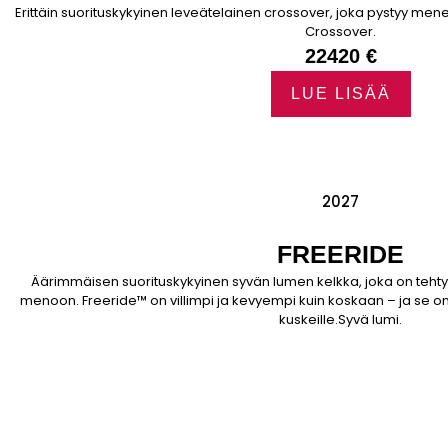
Erittäin suorituskykyinen leveätelainen crossover, joka pystyy 
Crossover.
22420 €
LUE LISÄÄ
2027
FREERIDE
Äärimmäisen suorituskykyinen syvän lumen kelkka, joka on teht
menoon. Freeride™ on villimpi ja kevyempi kuin koskaan – ja se o
kuskeille.Syvä lumi.
22410 €
LUE LISÄÄ