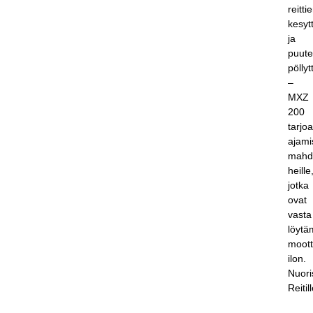
reitti
kesytt
ja
puute
pöllytt
–
MXZ
200
tarjo
ajami
mahd
heille
jotka
ovat
vasta
löyt
moott
ilon.
Nuori
Reitil