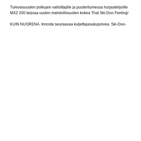
Tulevaisuuden polkujen valloittajille ja puuterilumessa hurjastelijoille
MXZ 200 tarjoaa uuden mahdollisuuden kokea That Ski-Doo Feeling!
KUIN NUORENA. Innosta seuraavaa kuljettajasukupolvea. Ski-Doo-
fiilis ei ole asia, jonka kanssa synnytään. Se siirtyy sukupolvelta
toiselle. Nyt kuljettajilla on uusi tapa pitää perinteet elossa sekä jakaa
hauskuus ja jännitys koko perheen kesken.
ALOITA VAHVASTI. Turvallisuus ja luotettavuus vakiona. MXZ 200 on
varustettu luotettavalla nelitahtimoottorilla, joka tarjoaa täydellistä
tehoa, joten hauskuutta on tarjolla vuosikausiksi. Vakiovarustukseen
kuuluvan hätäkatkaisijan ansiosta vanhemmat voivat olla rauhallisin
mielin.
KOHOKOHDAT
OMINAISUUDET