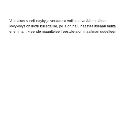
Voimakas suorituskyky ja vertaansa vailla oleva äärimmäinen
kyvykkyys on luotu kuljettajille, joilla on halu haastaa itseään muita
enemmän. Freeride määrittelee freestyle-ajon maailman uudelleen.
OMINAISUUDET
• Rotax® 850 E-TEC® Turbo R, Rotax® 850 E-TEC®
• 864 mm (34”) raideleveys alumiinisilla A-tukivarsilla
• Twin link -ohjausjärjestelmä
• tMotion Lock-out -takajousitus kierrejousilla
• 147 x 15 x 3in. PowderMax X-Light -telamatto täyspitkillä puikoilla
• Erikoislyhyt telatunneli 146” ja 147” telamaton pituuksilla sekä lyhyt
jäähdytin kaikilla maton pituuksilla
• Rajoitinremmin säätö
• Ultra-compact deep snow -istuin
• Ryhmäajotoiminto 10,25” kosketusnäytössä
• Matala 90 mm ohjaustangon korotuspala tangon pehmusteella
• Parannetut Pilot™ DS 4 -sukset
• Premium LED -ajovalot
• Liukurungon vahvikkeet
• E-TEC® SHOT™ -käynnistin vakiona
• KYB Pro 40 EA-3 -etuiskunvaimentimet keveillä jousilla