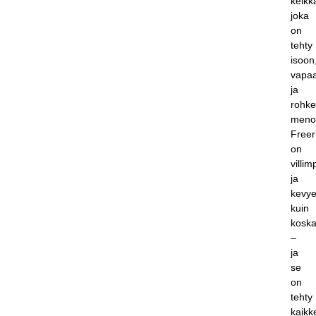
kelkk
joka
on
tehty
isoon
vapa
ja
rohk
meno
Free
on
villim
ja
kevy
kuin
kosk
–
ja
se
on
tehty
kaikk