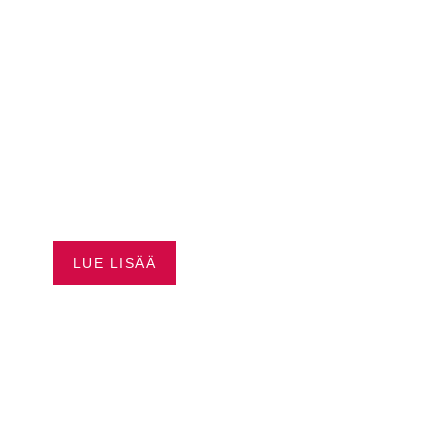
SEA-DOO JOPA 3500 €
EDUT
LUE LISÄÄ