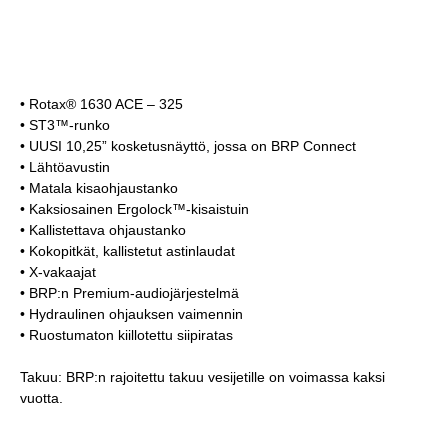
AVAINOMINAISUUDET
• Rotax® 1630 ACE – 325
• ST3™-runko
• UUSI 10,25” kosketusnäyttö, jossa on BRP Connect
• Lähtöavustin
• Matala kisaohjaustanko
• Kaksiosainen Ergolock™-kisaistuin
• Kallistettava ohjaustanko
• Kokopitkät, kallistetut astinlaudat
• X-vakaajat
• BRP:n Premium-audiojärjestelmä
• Hydraulinen ohjauksen vaimennin
• Ruostumaton kiillotettu siipiratas
Takuu: BRP:n rajoitettu takuu vesijetille on voimassa kaksi
vuotta.