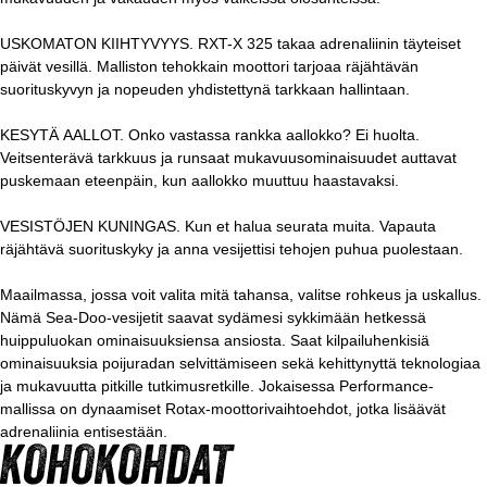
USKOMATON KIIHTYVYYS. RXT-X 325 takaa adrenaliinin täyteiset
päivät vesillä. Malliston tehokkain moottori tarjoaa räjähtävän
suorituskyvyn ja nopeuden yhdistettynä tarkkaan hallintaan.
KESYTÄ AALLOT. Onko vastassa rankka aallokko? Ei huolta.
Veitsenterävä tarkkuus ja runsaat mukavuusominaisuudet auttavat
puskemaan eteenpäin, kun aallokko muuttuu haastavaksi.
VESISTÖJEN KUNINGAS. Kun et halua seurata muita. Vapauta
räjähtävä suorituskyky ja anna vesijettisi tehojen puhua puolestaan.
Maailmassa, jossa voit valita mitä tahansa, valitse rohkeus ja uskallus.
Nämä Sea-Doo-vesijetit saavat sydämesi sykkimään hetkessä
huippuluokan ominaisuuksiensa ansiosta. Saat kilpailuhenkisiä
ominaisuuksia poijuradan selvittämiseen sekä kehittynyttä teknologiaa
ja mukavuutta pitkille tutkimusretkille. Jokaisessa Performance-
mallissa on dynaamiset Rotax-moottorivaihtoehdot, jotka lisäävät
adrenaliinia entisestään.
KOHOKOHDAT