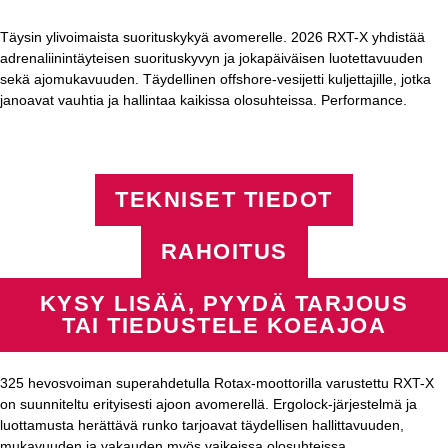
Täysin ylivoimaista suorituskykyä avomerelle. 2026 RXT-X yhdistää
adrenaliinintäyteisen suorituskyvyn ja jokapäiväisen luotettavuuden
sekä ajomukavuuden. Täydellinen offshore-vesijetti kuljettajille, jotka
janoavat vauhtia ja hallintaa kaikissa olosuhteissa. Performance.
TEKNISET TIEDOT
RAHOITUS
KYSY LISÄÄ, PYYDÄ TARJOUS
TAI TIEDUSTELE KOEAJOA
325 hevosvoiman superahdetulla Rotax-moottorilla varustettu RXT-X
on suunniteltu erityisesti ajoon avomerellä. Ergolock-järjestelmä ja
luottamusta herättävä runko tarjoavat täydellisen hallittavuuden,
mukavuuden ja vakauden myös vaikeissa olosuhteissa.