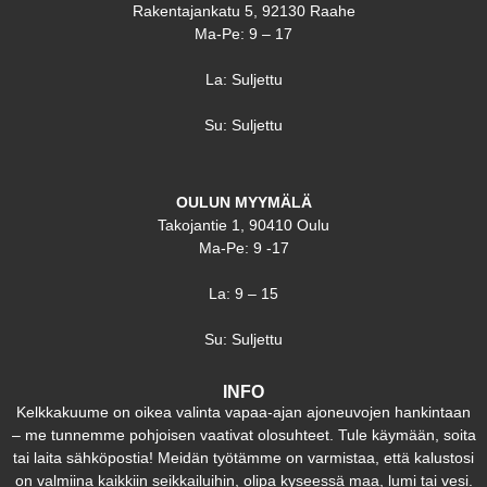
Rakentajankatu 5, 92130 Raahe
Ma-Pe: 9 – 17
La: Suljettu
Su: Suljettu
OULUN MYYMÄLÄ
Takojantie 1, 90410 Oulu
Ma-Pe: 9 -17
La: 9 – 15
Su: Suljettu
INFO
Kelkkakuume on oikea valinta vapaa-ajan ajoneuvojen hankintaan
– me tunnemme pohjoisen vaativat olosuhteet. Tule käymään, soita
tai laita sähköpostia! Meidän työtämme on varmistaa, että kalustosi
on valmiina kaikkiin seikkailuihin, olipa kyseessä maa, lumi tai vesi.