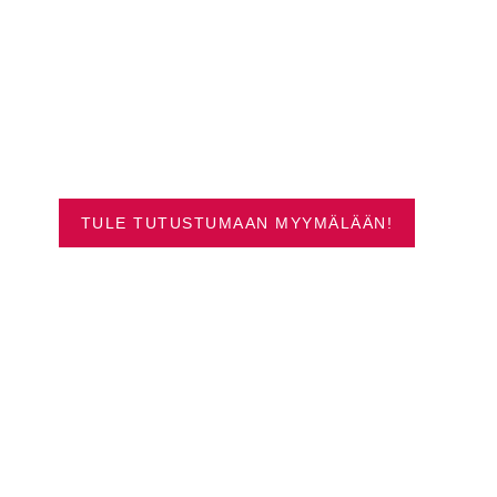
SUOSITUIMMAT
VENEET OULUSTA
TULE TUTUSTUMAAN MYYMÄLÄÄN!