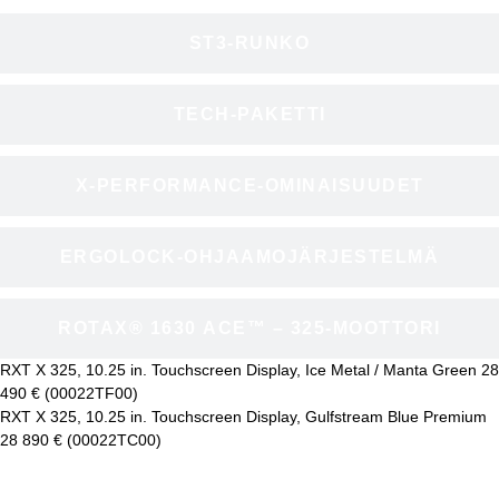
ST3-RUNKO
TECH-PAKETTI
X-PERFORMANCE-OMINAISUUDET
ERGOLOCK-OHJAAMOJÄRJESTELMÄ
ROTAX® 1630 ACE™ – 325-MOOTTORI
RXT X 325, 10.25 in. Touchscreen Display, Ice Metal / Manta Green 28
490 € (00022TF00)
RXT X 325, 10.25 in. Touchscreen Display, Gulfstream Blue Premium
28 890 € (00022TC00)