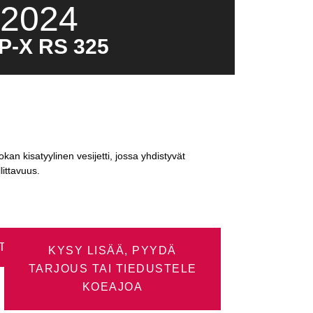
2024
P-X RS 325
n kisatyylinen vesijetti, jossa yhdistyvät
littavuus.
TUS
KYSY LISÄÄ, PYYDÄ
TARJOUS TAI TIEDUSTELE
KOEAJOA