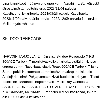
Linq kiinnikkeet – Jämympi etupuskuri – Varahihna Sähköisestä
järjestelmästä huoltohistoria: 2025/11/04 palvelu
Kausihuolto+iskarihuolto 2024/03/26 palvelu Kausihuolto
2023/11/09 palvelu årlig service 2022/12/09 palvelu 1a service
Meiltä myös rahoitus
SKI-DOO RENEGADE
HARVOIN TARJOLLA! Erittäin siisti Ski-doo Renegade X-RS
900ACE Turbo 4-T monikäyttökelkka tarkalta pitäjältä! Huippu
varusteet mm. Tasokkaat iskarit Rotax 900ACE Turbo 4-T kone
Startti, pakki Nastamatto Lämmitettävä matkapuhelinkotelo
Audiojärjestelmä Pohjapanssari Hyvä huoltohistoria ym… Tästä
todellinen ”karamelli” nopeimmalle! Meille käy vaihdossa
ASUNTOVAUNU, ASUNTOAUTO, VENE, TRAKTORI, TYÖKONE,
KUORMAAJA, MÖNKIJÄ… Rahoitus ILMAN käsirahaa, kk-erä
alk.1900,00/kk ja kelkka heti […]