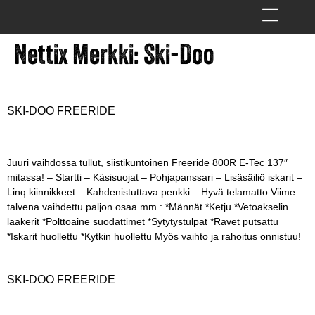
Nettix Merkki:
Ski-Doo
SKI-DOO FREERIDE
Juuri vaihdossa tullut, siistikuntoinen Freeride 800R E-Tec 137″
mitassa! – Startti – Käsisuojat – Pohjapanssari – Lisäsäiliö iskarit –
Linq kiinnikkeet – Kahdenistuttava penkki – Hyvä telamatto Viime
talvena vaihdettu paljon osaa mm.: *Männät *Ketju *Vetoakselin
laakerit *Polttoaine suodattimet *Sytytystulpat *Ravet putsattu
*Iskarit huollettu *Kytkin huollettu Myös vaihto ja rahoitus onnistuu!
SKI-DOO FREERIDE