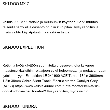
SKI-DOO MX Z
Valmis 200 MXZ radalle ja muuhunkin käyttöön. Sarvi muutos
raiserilla tehty eli ajoasento on niin kuin pitää. Kysy rahoitus ja
myös vaihto käy. Ajotunti määrästä ei tietoa.
SKI-DOO EXPEDITION
Retki- ja hyötykäyttöön suunniteltu crossover, joka kykenee
maastoseikkailuihin, reittiajoon sekä helpompaan ja mukavampaan
työskentelyyn. Expedition LE 24″ 900 ACE Turbo, 154in 3900mm,
1.5in 38mm Cobra Silent Track, Electric starter, Catalyst Grey
(ACSB) https://www.kelkkakuume.com/tuote/moottorikelkat/ski-
doo/ski-doo-expedition-le-2/ Kysy rahoitus, myös vaihto.
SKI-DOO TUNDRA