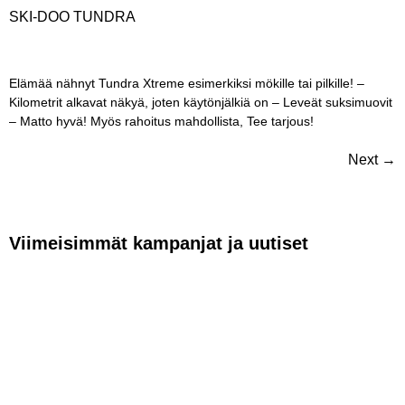
SKI-DOO TUNDRA
Elämää nähnyt Tundra Xtreme esimerkiksi mökille tai pilkille! –
Kilometrit alkavat näkyä, joten käytönjälkiä on – Leveät suksimuovit
– Matto hyvä! Myös rahoitus mahdollista, Tee tarjous!
Next
→
Viimeisimmät kampanjat ja uutiset
VAPAUTTA
AJAMISEEN –