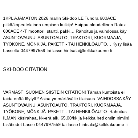
1KPL AJAMATON 2026 mallin Ski-doo LE Tundra 600ACE
pitkä/kapeatelainen umpisen kulkija! Huipputaloudellinen Rotax
600ACE 4-T moottori, startti, pakki… Rahoitus ja vaihdossa käy
ASUNTOVAUNU, ASUNTOAUTO, TRAKTORI, KUORMAAJA,
TYÖKONE, MÖNKIJÄ, PAKETTI- TAI HENKILÖAUTO… Kysy lisää
Lasselta 0447997559 tai lasse.hintsala@kelkkakuume.fi
SKI-DOO CITATION
VARMASTI SUOMEN SIISTEIN CITATION! Tämän kuntoista ei
taida enää löytyä? Asiaa ymmärtävälle tilaisuus. VAIHDOSSA KÄY
ASUNTOVAUNU, ASUNTOAUTO, TRAKTORI, KUORMAAJA,
TYÖKONE, MÖNKIJÄ. PAKETTI- TAI HENKILÖAUTO. Rahoitus
ILMAN käsirahaa, kk-erä alk. 65,00/kk ja kelkka heti omiin nimiin!
Lisätiedot Lasse 0447997559 tai lasse.hintsala@kelkkakuume.fi