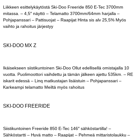
Liikkeen esittelykäytöstä Ski-Doo Freeride 850 E-Tec 3700mm
mitassa. – 4,5″ näyttö – Telamatto 3700mm/64mm harjalla –
Pohjapanssari – Pattisuojat – Raapijat Hinta sis alv 25,5% Myös
vaihto ja rahoitus järjestyy
SKI-DOO MX Z
Ikäisekseen siistikuntoinen Ski-Doo Ollut edellisellä omistajalla 10
vuotta. Puolimoottori vaihdettu ja tämän jälkeen ajettu 535km. – RE
iskarit edessä – Linq matkustajan lisäistuin – Pohjapanssari –
Karkeampi telamatto Meiltä myös rahoitus
SKI-DOO FREERIDE
Siistikuntoinen Freeride 850 E-Tec 146″ sähköstartilla! –
Sähköstartti – Hyvä matto – Raapijat – Pehmeä mittaristolaukku –