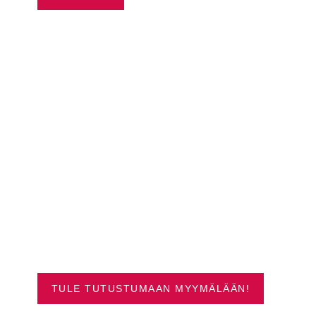
SUOSITUIMMAT
VENEET OULUSTA
TULE TUTUSTUMAAN MYYMÄLÄÄN!