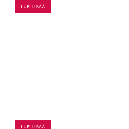
LUE LISÄÄ
CAN-AM JOPA 3000 €
ALENNUS
LUE LISÄÄ