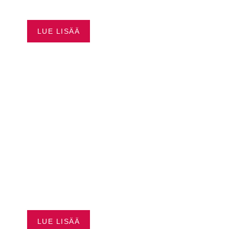
0,99 %*
LUE LISÄÄ
SEA-DOO JOPA 3500 €
EDUT
LUE LISÄÄ