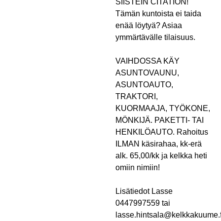
SIISTEIN CITATION!
Tämän kuntoista ei taida
enää löytyä? Asiaa
ymmärtävälle tilaisuus.
VAIHDOSSA KÄY
ASUNTOVAUNU,
ASUNTOAUTO,
TRAKTORI,
KUORMAAJA, TYÖKONE,
MÖNKIJÄ. PAKETTI- TAI
HENKILÖAUTO. Rahoitus
ILMAN käsirahaa, kk-erä
alk. 65,00/kk ja kelkka heti
omiin nimiin!
Lisätiedot Lasse
0447997559 tai
lasse.hintsala@kelkkakuume.f