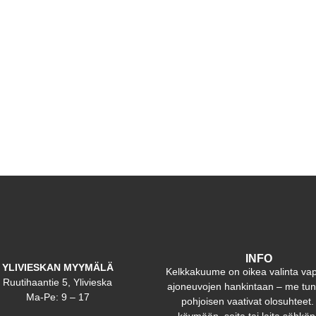
INFO
YLIVIESKAN MYYMÄLÄ
Kelkkakuume on oikea valinta va
Ruutihaantie 5, Ylivieska
ajoneuvojen hankintaan – me t
Ma-Pe: 9 – 17
pohjoisen vaativat olosuhteet.