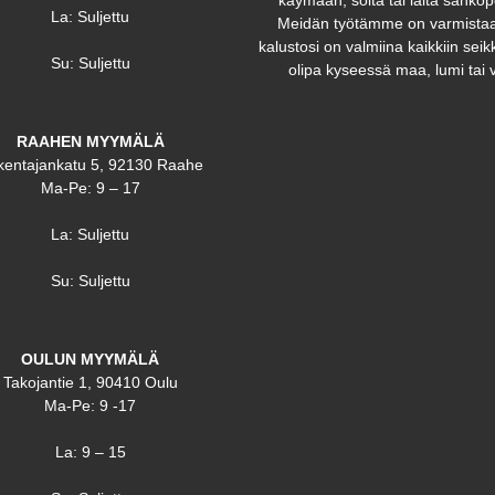
käymään, soita tai laita sähköp
La: Suljettu
Meidän työtämme on varmistaa
kalustosi on valmiina kaikkiin seikk
Su: Suljettu
olipa kyseessä maa, lumi tai v
RAAHEN MYYMÄLÄ
kentajankatu 5, 92130 Raahe
Ma-Pe: 9 – 17
La: Suljettu
Su: Suljettu
OULUN MYYMÄLÄ
Takojantie 1, 90410 Oulu
Ma-Pe: 9 -17
La: 9 – 15