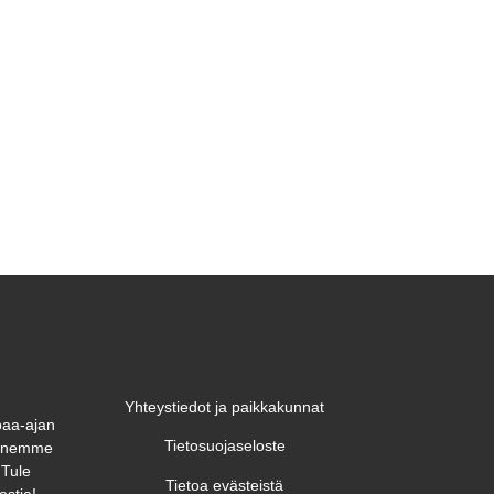
Yhteystiedot ja paikkakunnat
paa-ajan
Tietosuojaseloste
unnemme
 Tule
Tietoa evästeistä