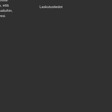
ostia!
, että
Laskutustiedot
ailuihin,
esi.