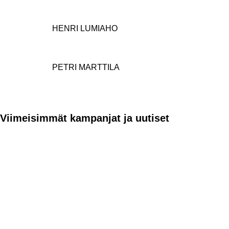
HENRI LUMIAHO
PETRI MARTTILA
Viimeisimmät kampanjat ja uutiset
VAPAUTTA AJAMISEEN –
HUSQVRNA RAHOITUS A
0,99 %*