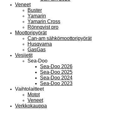
Veneet
Buster
Yamarin
Yamarin Cross
Rönnqvist pro
Moottoripyörät
Can-am sähkömoottoripyörät
Husqvarna
GasGas
Vesijetit
Sea-Doo
Sea-Doo 2026
Sea-Doo 2025
Sea-Doo 2024
Sea-Doo 2023
Vaihtolaitteet
Motot
Veneet
Verkkokauppa