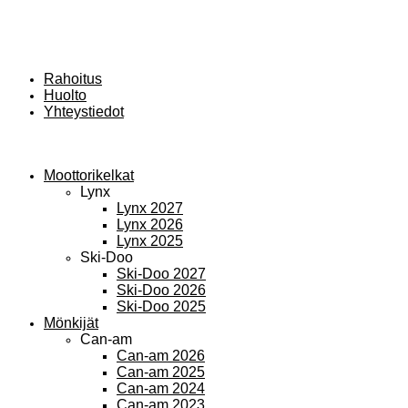
Rahoitus
Huolto
Yhteystiedot
Moottorikelkat
Lynx
Lynx 2027
Lynx 2026
Lynx 2025
Ski-Doo
Ski-Doo 2027
Ski-Doo 2026
Ski-Doo 2025
Mönkijät
Can-am
Can-am 2026
Can-am 2025
Can-am 2024
Can-am 2023