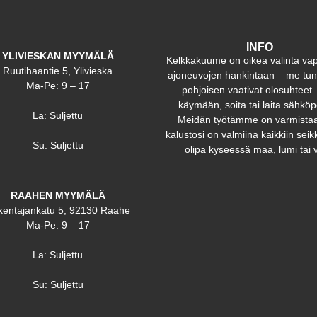
INFO
YLIVIESKAN MYYMÄLÄ
Kelkkakuume on oikea valinta va
Ruutihaantie 5, Ylivieska
ajoneuvojen hankintaan – me t
Ma-Pe: 9 – 17
pohjoisen vaativat olosuhteet.
käymään, soita tai laita sähköp
La: Suljettu
Meidän työtämme on varmistaa
kalustosi on valmiina kaikkiin seikk
Su: Suljettu
olipa kyseessä maa, lumi tai v
RAAHEN MYYMÄLÄ
kentajankatu 5, 92130 Raahe
Ma-Pe: 9 – 17
La: Suljettu
Su: Suljettu