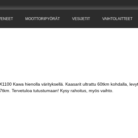
VENEET
MOOTTORIPYÖRÄT
VESIJETIT
VAIHTOLAITTEET
X1100 Kawa hienolla värityksellä. Kaasarit ultrattu 60tkm kohdalla, levy
o 67tkm. Tervetuloa tutustumaan! Kysy rahoitus, myös vaihto.