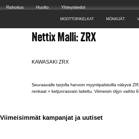
Rahoitus
Huolto
Yhteystiedot
MOOTTORIKELKAT
MÖNKIJÄT
Nettix Malli:
ZRX
KAWASAKI ZRX
Seuraavalle tarjolla harvoin myyntipalstoilla näkyvä ZR
renkaat + ketjunrasvain laitettu. Viimeisin öljyn vaiht
Viimeisimmät kampanjat ja uutiset