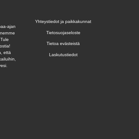
Yhteystiedot ja paikkakunnat
paa-ajan
Tietosuojaseloste
unnemme
 Tule
Tietoa evästeistä
ostia!
, että
Laskutustiedot
ailuihin,
esi.