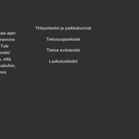
Yhteystiedot ja paikkakunnat
paa-ajan
Tietosuojaseloste
unnemme
 Tule
Tietoa evästeistä
ostia!
, että
Laskutustiedot
ailuihin,
esi.