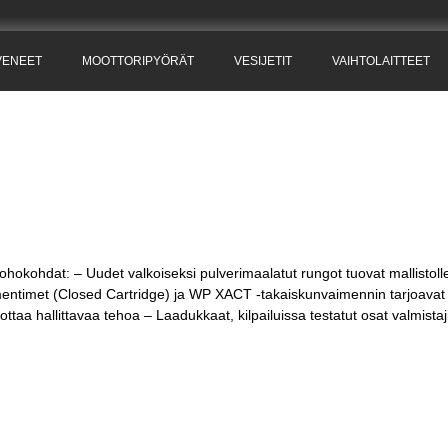
VENEET
MOOTTORIPYÖRÄT
VESIJETIT
VAIHTOLAITTEET
ohokohdat: – Uudet valkoiseksi pulverimaalatut rungot tuovat mallistol
ntimet (Closed Cartridge) ja WP XACT -takaiskunvaimennin tarjoavat 
ottaa hallittavaa tehoa – Laadukkaat, kilpailuissa testatut osat valmistaj