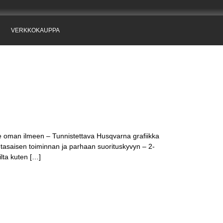
VERKKOKAUPPA
le oman ilmeen – Tunnistettava Husqvarna grafiikka
tasaisen toiminnan ja parhaan suorituskyvyn – 2-
ilta kuten […]