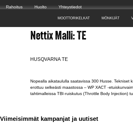
Rahoitus
Huolto
Yhteystiedot
MOOTTORIKELKAT
MÖNKIJÄT
Nettix Malli:
TE
HUSQVARNA TE
Nopealla aikataululla saatavissa 300 Husse. Tekniset k
erottuu selkeästi maastossa – WP XACT -etuiskunvaime
tahtimalleissa TBI-ruiskutus (Throttle Body Injection) tu
Viimeisimmät kampanjat ja uutiset