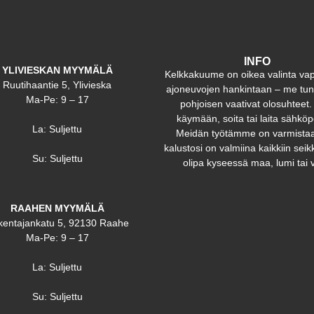
INFO
YLIVIESKAN MYYMÄLÄ
Kelkkakuume on oikea valinta va
Ruutihaantie 5, Ylivieska
ajoneuvojen hankintaan – me t
Ma-Pe: 9 – 17
pohjoisen vaativat olosuhteet.
käymään, soita tai laita sähköp
La: Suljettu
Meidän työtämme on varmistaa
kalustosi on valmiina kaikkiin seikk
Su: Suljettu
olipa kyseessä maa, lumi tai v
RAAHEN MYYMÄLÄ
kentajankatu 5, 92130 Raahe
Ma-Pe: 9 – 17
La: Suljettu
Su: Suljettu