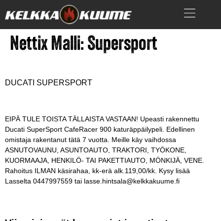
Nettix Malli:
Supersport
DUCATI SUPERSPORT
EIPÄ TULE TOISTA TÄLLAISTA VASTAAN! Upeasti rakennettu
Ducati SuperSport CafeRacer 900 katuräppäilypeli. Edellinen
omistaja rakentanut tätä 7 vuotta. Meille käy vaihdossa
ASNUTOVAUNU, ASUNTOAUTO, TRAKTORI, TYÖKONE,
KUORMAAJA, HENKILÖ- TAI PAKETTIAUTO, MÖNKIJÄ, VENE.
Rahoitus ILMAN käsirahaa, kk-erä alk.119,00/kk. Kysy lisää
Lasselta 0447997559 tai lasse.hintsala@kelkkakuume.fi