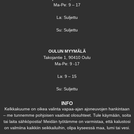
Ma-Pe: 9 – 17
La: Suljettu
Su: Suljettu
OULUN MYYMÄLÄ
Takojantie 1, 90410 Oulu
Ma-Pe: 9 -17
La: 9 – 15
Su: Suljettu
INFO
Kelkkakuume on oikea valinta vapaa-ajan ajoneuvojen hankintaan
– me tunnemme pohjoisen vaativat olosuhteet. Tule käymään, soita
tai laita sähköpostia! Meidän työtämme on varmistaa, että kalustosi
on valmiina kaikkiin seikkailuihin, olipa kyseessä maa, lumi tai vesi.