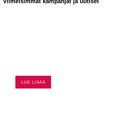
Viimeisimmät kampanjat ja uutiset
VAPAUTTA
AJAMISEEN –
HUSQVRNA
RAHOITUS ALKAEN
0,99 %*
LUE LISÄÄ