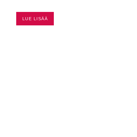
ALENNUS
LUE LISÄÄ
SUOSITUIMMAT
VENEET OULUSTA