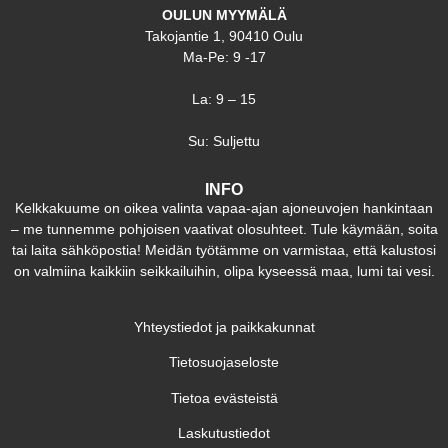
OULUN MYYMÄLÄ
Takojantie 1, 90410 Oulu
Ma-Pe: 9 -17
La: 9 – 15
Su: Suljettu
INFO
Kelkkakuume on oikea valinta vapaa-ajan ajoneuvojen hankintaan
– me tunnemme pohjoisen vaativat olosuhteet. Tule käymään, soita
tai laita sähköpostia! Meidän työtämme on varmistaa, että kalustosi
on valmiina kaikkiin seikkailuihin, olipa kyseessä maa, lumi tai vesi.
Yhteystiedot ja paikkakunnat
Tietosuojaseloste
Tietoa evästeistä
Laskutustiedot