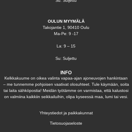
Su: Suljettu
OULUN MYYMÄLÄ
Takojantie 1, 90410 Oulu
Ma-Pe: 9 -17
La: 9 – 15
Su: Suljettu
INFO
Kelkkakuume on oikea valinta vapaa-ajan ajoneuvojen hankintaan
– me tunnemme pohjoisen vaativat olosuhteet. Tule käymään, soita
tai laita sähköpostia! Meidän työtämme on varmistaa, että kalustosi
on valmiina kaikkiin seikkailuihin, olipa kyseessä maa, lumi tai vesi.
Yhteystiedot ja paikkakunnat
Tietosuojaseloste