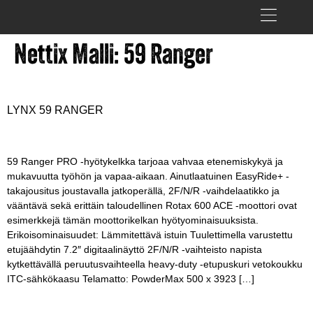
Nettix Malli:
59 Ranger
LYNX 59 RANGER
59 Ranger PRO -hyötykelkka tarjoaa vahvaa etenemiskykyä ja
mukavuutta työhön ja vapaa-aikaan. Ainutlaatuinen EasyRide+ -
takajousitus joustavalla jatkoperällä, 2F/N/R -vaihdelaatikko ja
vääntävä sekä erittäin taloudellinen Rotax 600 ACE -moottori ovat
esimerkkejä tämän moottorikelkan hyötyominaisuuksista.
Erikoisominaisuudet: Lämmitettävä istuin Tuulettimella varustettu
etujäähdytin 7.2″ digitaalinäyttö 2F/N/R -vaihteisto napista
kytkettävällä peruutusvaihteella heavy-duty -etupuskuri vetokoukku
ITC-sähkökaasu Telamatto: PowderMax 500 x 3923 […]