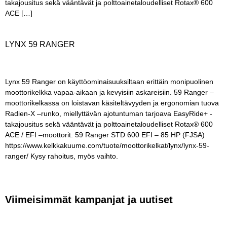
takajousitus sekä vääntävät ja polttoainetaloudelliset Rotax® 600
ACE […]
LYNX 59 RANGER
Lynx 59 Ranger on käyttöominaisuuksiltaan erittäin monipuolinen
moottorikelkka vapaa-aikaan ja kevyisiin askareisiin. 59 Ranger –
moottorikelkassa on loistavan käsiteltävyyden ja ergonomian tuova
Radien-X –runko, miellyttävän ajotuntuman tarjoava EasyRide+ -
takajousitus sekä vääntävät ja polttoainetaloudelliset Rotax® 600
ACE / EFI –moottorit. 59 Ranger STD 600 EFI – 85 HP (FJSA)
https://www.kelkkakuume.com/tuote/moottorikelkat/lynx/lynx-59-
ranger/ Kysy rahoitus, myös vaihto.
Viimeisimmät kampanjat ja uutiset