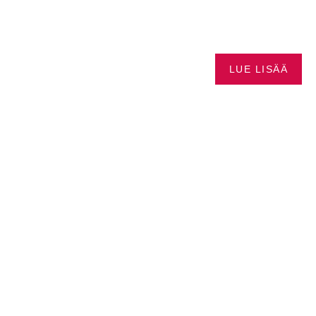
LKAEN
SEA-DOO
LUE LISÄÄ