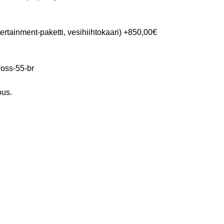
rtainment-paketti, vesihiihtokaari) +850,00€
cross-55-br
ous.