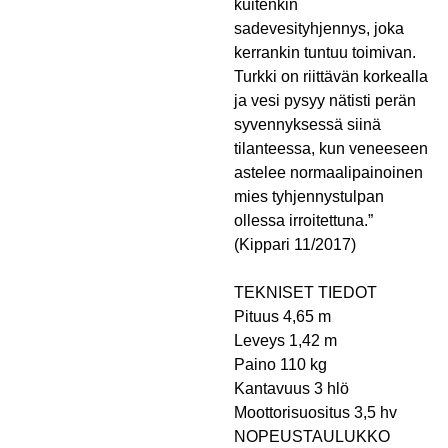
kuitenkin
sadevesityhjennys, joka
kerrankin tuntuu toimivan.
Turkki on riittävän korkealla
ja vesi pysyy nätisti perän
syvennyksessä siinä
tilanteessa, kun veneeseen
astelee normaalipainoinen
mies tyhjennystulpan
ollessa irroitettuna.”
(Kippari 11/2017)
TEKNISET TIEDOT
Pituus 4,65 m
Leveys 1,42 m
Paino 110 kg
Kantavuus 3 hlö
Moottorisuositus 3,5 hv
NOPEUSTAULUKKO