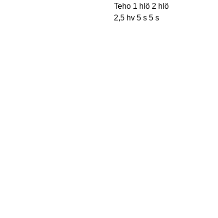
Teho 1 hlö 2 hlö
2,5 hv 5 s 5 s