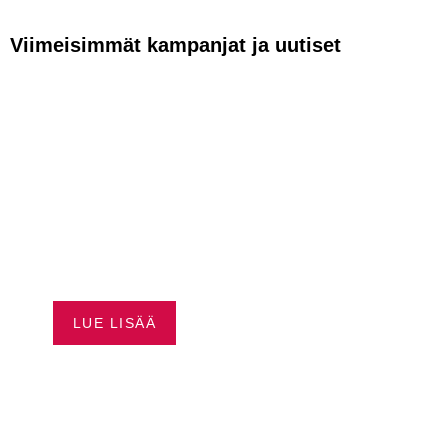
Viimeisimmät kampanjat ja uutiset
VAPAUTTA
AJAMISEEN –
HUSQVRNA
RAHOITUS ALKAEN
0,99 %*
LUE LISÄÄ