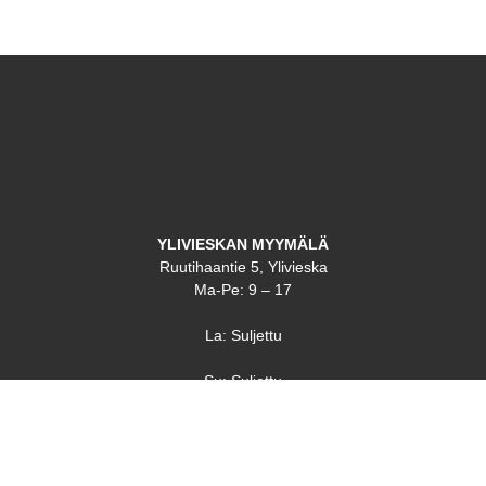
YLIVIESKAN MYYMÄLÄ
Ruutihaantie 5, Ylivieska
Ma-Pe: 9 – 17
La: Suljettu
Su: Suljettu
RAAHEN MYYMÄLÄ
Rakentajankatu 5, 92130 Raahe