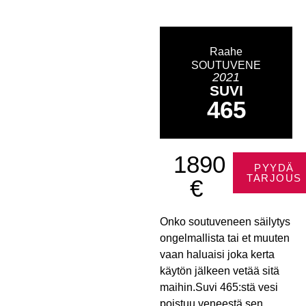
Raahe
SOUTUVENE
2021
SUVI
465
1890
PYYDÄ
TARJOUS
€
Onko soutuveneen säilytys
ongelmallista tai et muuten
vaan haluaisi joka kerta
käytön jälkeen vetää sitä
maihin.Suvi 465:stä vesi
poistuu veneestä sen