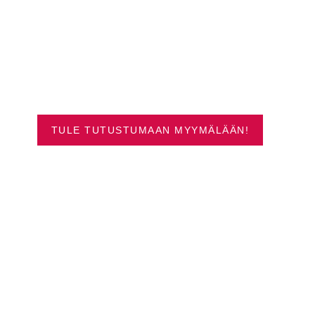
SUOSITUIMMAT
VENEET OULUSTA
TULE TUTUSTUMAAN MYYMÄLÄÄN!