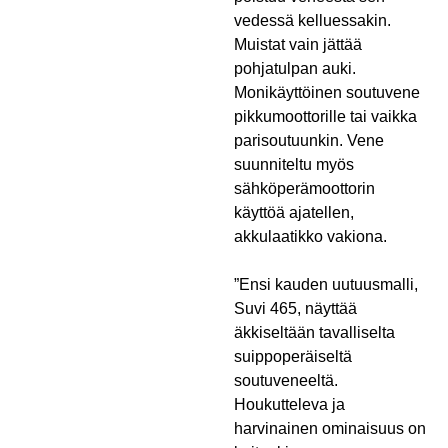
vedessä kelluessakin.
Muistat vain jättää
pohjatulpan auki.
Monikäyttöinen soutuvene
pikkumoottorille tai vaikka
parisoutuunkin. Vene
suunniteltu myös
sähköperämoottorin
käyttöä ajatellen,
akkulaatikko vakiona.
”Ensi kauden uutuusmalli,
Suvi 465, näyttää
äkkiseltään tavalliselta
suippoperäiseltä
soutuveneeltä.
Houkutteleva ja
harvinainen ominaisuus on