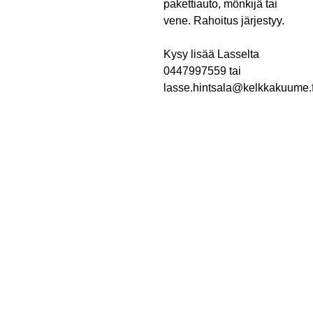
pakettiauto, mönkijä tai
vene. Rahoitus järjestyy.
Kysy lisää Lasselta
0447997559 tai
lasse.hintsala@kelkkakuume.f