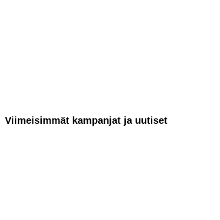
Viimeisimmät kampanjat ja uutiset
VAPAUTTA
AJAMISEEN –
HUSQVRNA