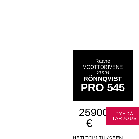
Raahe
MOOTTORIVENE
2026
RÖNNQVIST
PRO 545
25900
PYYDÄ
TARJOUS
€
HETI TOIMITUKSEEN