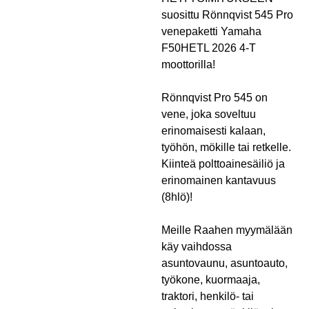
suosittu Rönnqvist 545 Pro
venepaketti Yamaha
F50HETL 2026 4-T
moottorilla!
Rönnqvist Pro 545 on
vene, joka soveltuu
erinomaisesti kalaan,
työhön, mökille tai retkelle.
Kiinteä polttoainesäiliö ja
erinomainen kantavuus
(8hlö)!
Meille Raahen myymälään
käy vaihdossa
asuntovaunu, asuntoauto,
työkone, kuormaaja,
traktori, henkilö- tai