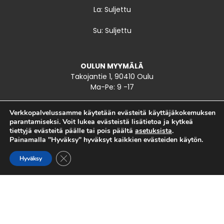
La: Suljettu
Su: Suljettu
OULUN MYYMÄLÄ
Takojantie 1, 90410 Oulu
Ma-Pe: 9 -17
La: 9 – 15
Verkkopalvelussamme käytetään evästeitä käyttäjäkokemuksen
parantamiseksi. Voit lukea evästeistä lisätietoa ja kytkeä
Su: Suljettu
tiettyjä evästeitä päälle tai pois päältä
asetuksista
.
Painamalla "Hyväksy" hyväksyt kaikkien evästeiden käytön.
INFO
SULJE EVÄSTEBANNERI
Hyväksy
Kelkkakuume on oikea valinta vapaa-ajan ajoneuvojen
hankintaan – me tunnemme pohjoisen vaativat olosuhteet.
Tule käymään, soita tai laita sähköpostia! Meidän työtämme
on varmistaa, että kalustosi on valmiina kaikkiin seikkailuihin,
olipa kyseessä maa, lumi tai vesi.