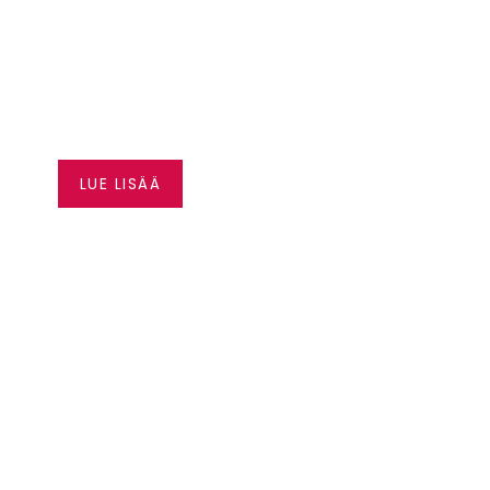
SEA-DOO JOPA 3500
€ EDUT
LUE LISÄÄ