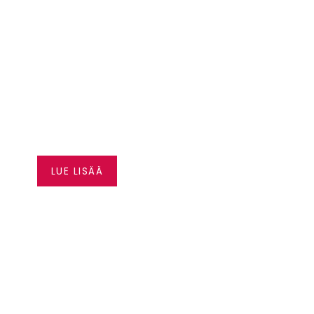
VAPAUTTA
AJAMISEEN –
HUSQVRNA
RAHOITUS ALKAEN
0,99 %*
LUE LISÄÄ