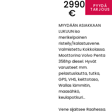
29900
PYYDÄ
TARJOUS
€
MYYDÄÄN ASIAKKAAN
LUKUUN iso
merikelpoinen
risteily/kalastusvene.
Valmistettu Kokkolassa.
Moottorina Volvo Penta
358hp diesel. Hyvät
varusteet mm.
pelastuslautta, tutka,
GPS, VHS, keittotaso,
Wallas lämmitin,
maasähkö,
keulapotkuri…
Vene sijaitsee Raahessa.