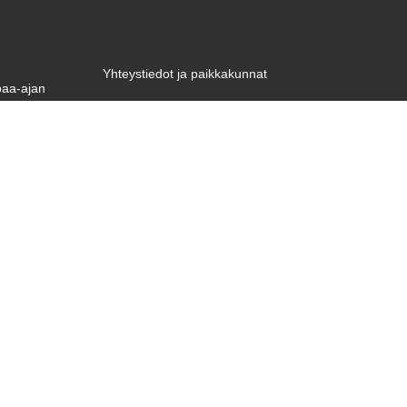
Yhteystiedot ja paikkakunnat
paa-ajan
Tietosuojaseloste
unnemme
 Tule
Tietoa evästeistä
ostia!
, että
Laskutustiedot
ailuihin,
esi.