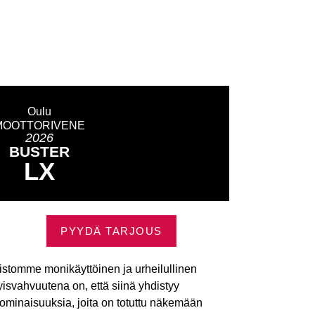
Oulu
MOOTTORIVENE
2026
BUSTER
LX
PYYDÄ TARJOUS
listomme monikäyttöinen ja urheilullinen
yisvahvuutena on, että siinä yhdistyy
ominaisuuksia, joita on totuttu näkemään