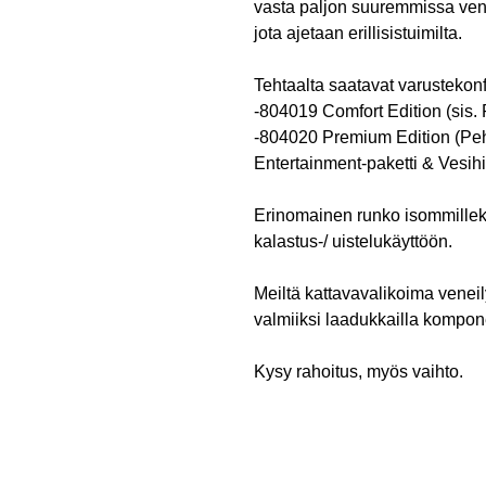
vasta paljon suuremmissa vene
jota ajetaan erillisistuimilta.
Tehtaalta saatavat varustekonf
-804019 Comfort Edition (sis
-804020 Premium Edition (Peh
Entertainment-paketti & Vesihi
Erinomainen runko isommillekin
kalastus-/ uistelukäyttöön.
Meiltä kattavavalikoima venei
valmiiksi laadukkailla kompone
Kysy rahoitus, myös vaihto.