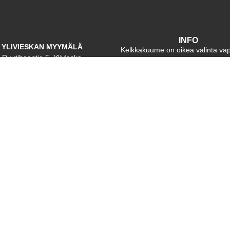
INFO
YLIVIESKAN MYYMÄLÄ
Kelkkakuume on oikea valinta va
Ruutihaantie 5, Ylivieska
ajoneuvojen hankintaan – me t
Ma-Pe: 9 – 17
pohjoisen vaativat olosuhteet.
käymään, soita tai laita sähköp
La: Suljettu
Meidän työtämme on varmistaa
kalustosi on valmiina kaikkiin seikk
Su: Suljettu
olipa kyseessä maa, lumi tai v
RAAHEN MYYMÄLÄ
kentajankatu 5, 92130 Raahe
Ma-Pe: 9 – 17
La: Suljettu
Su: Suljettu