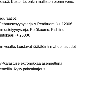
issä. Buster Lx onkin malliston pienin vene,
iguraatiot;
. Pehmustetyynysarja & Peräkuomu) + 1200€
mustetyynysarja, Peräkuomu, Fishfinder,
ihtokaari) + 2600€
 vesille. Loistavat räätälöinti mahdollisuudet
ly-/kalastuselektroniikkaa asennettuna
nteilla. Kysy pakettitarjous.