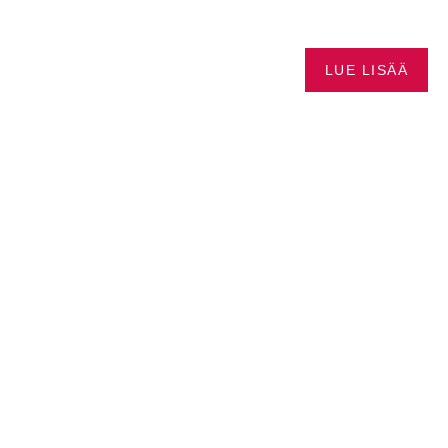
LKAEN
SEA-DOO
LUE LISÄÄ