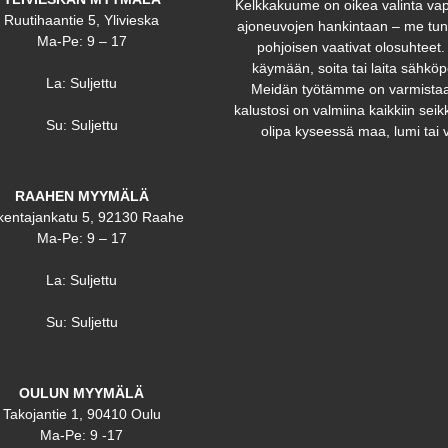
Kelkkakuume on oikea valinta va
Ruutihaantie 5, Ylivieska
ajoneuvojen hankintaan – me t
Ma-Pe: 9 – 17
pohjoisen vaativat olosuhteet.
käymään, soita tai laita sähköp
La: Suljettu
Meidän työtämme on varmistaa
kalustosi on valmiina kaikkiin seikk
Su: Suljettu
olipa kyseessä maa, lumi tai v
RAAHEN MYYMÄLÄ
kentajankatu 5, 92130 Raahe
Ma-Pe: 9 – 17
La: Suljettu
Su: Suljettu
OULUN MYYMÄLÄ
Takojantie 1, 90410 Oulu
Ma-Pe: 9 -17