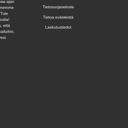
paa-ajan
Tietosuojaseloste
unnemme
 Tule
Tietoa evästeistä
ostia!
, että
Laskutustiedot
ailuihin,
esi.