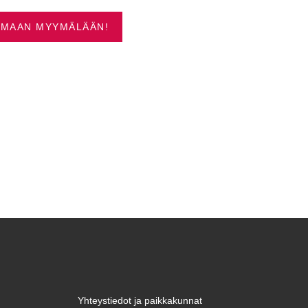
IMMAT VENEET OULUSTA
UMAAN MYYMÄLÄÄN!
Yhteystiedot ja paikkakunnat