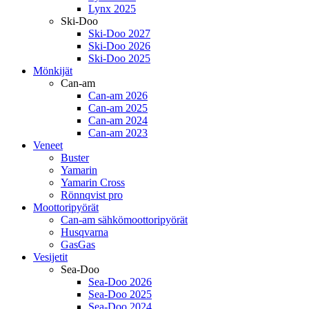
Lynx 2025
Ski-Doo
Ski-Doo 2027
Ski-Doo 2026
Ski-Doo 2025
Mönkijät
Can-am
Can-am 2026
Can-am 2025
Can-am 2024
Can-am 2023
Veneet
Buster
Yamarin
Yamarin Cross
Rönnqvist pro
Moottoripyörät
Can-am sähkömoottoripyörät
Husqvarna
GasGas
Vesijetit
Sea-Doo
Sea-Doo 2026
Sea-Doo 2025
Sea-Doo 2024