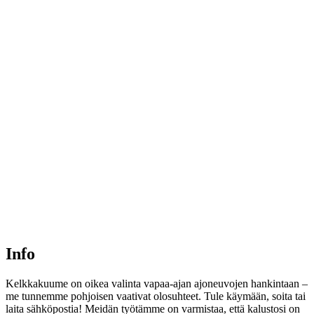
La: Suljettu
Su: Suljettu
RAAHEN MYYMÄLÄ
Rakentajankatu 5, 92130 Raahe
Ma-Pe: 9 – 17
La: Suljettu
Su: Suljettu
OULUN MYYMÄLÄ
Takojantie 1, 90410 Oulu
Ma-Pe: 9 -17
La: 9 – 15
Su: Suljettu
Info
Kelkkakuume on oikea valinta vapaa-ajan ajoneuvojen hankintaan –
me tunnemme pohjoisen vaativat olosuhteet. Tule käymään, soita tai
laita sähköpostia! Meidän työtämme on varmistaa, että kalustosi on