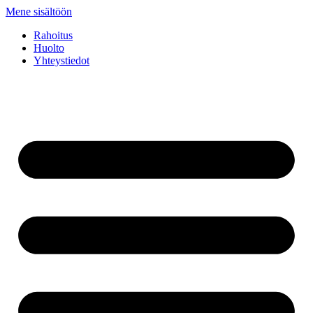
Mene sisältöön
Rahoitus
Huolto
Yhteystiedot