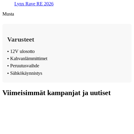
Lynx Rave RE 2026
Musta
Varusteet
• 12V ulosotto
• Kahvanlämmittimet
• Peruutusvaihde
• Sähkökäynnistys
Viimeisimmät kampanjat ja uutiset
VAPAUTTA AJAMISEEN –
HUSQVRNA RAHOITUS
ALKAEN 0,99 %*