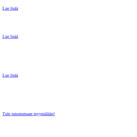
Lue lisää
SEA-DOO JOPA 3500 € EDUT
Lue lisää
CAN-AM JOPA 3000 €
ALENNUS
Lue lisää
SUOSITUIMMAT VENEET
OULUSTA
Tule tutustumaan myymälään!
YLIVIESKAN MYYMÄLÄ
Ruutihaantie 5, Ylivieska
Ma-Pe: 9 – 17