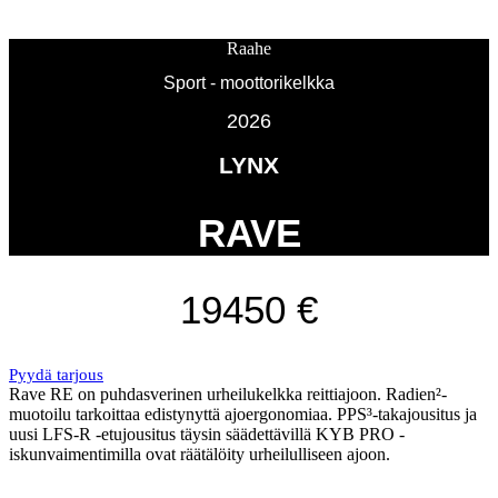
Raahe
Sport - moottorikelkka
2026
LYNX
RAVE
19450 €
Pyydä tarjous
Rave RE on puhdasverinen urheilukelkka reittiajoon. Radien²-
muotoilu tarkoittaa edistynyttä ajoergonomiaa. PPS³-takajousitus ja
uusi LFS-R -etujousitus täysin säädettävillä KYB PRO -
iskunvaimentimilla ovat räätälöity urheilulliseen ajoon.