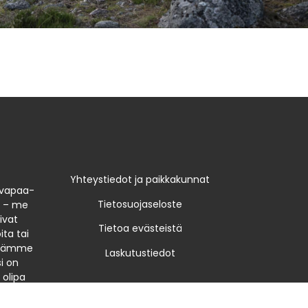
Yhteystiedot ja paikkakunnat
 vapaa-
Tietosuojaseloste
n – me
ivat
Tietoa evästeistä
ta tai
yötämme
Laskutustiedot
i on
 olipa
si.