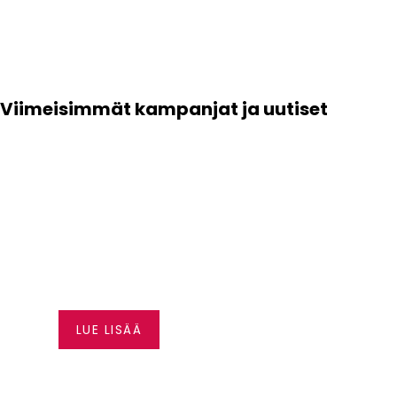
Viimeisimmät kampanjat ja uutiset
VAPAUTTA AJAMISEEN –
HUSQVRNA RAHOITUS A
0,99 %*
LUE LISÄÄ