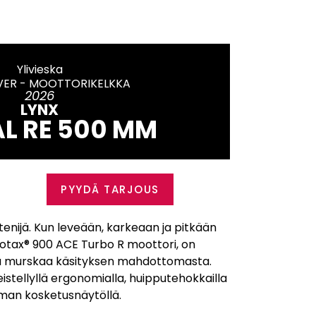
Ylivieska
ER - MOOTTORIKELKKA
2026
LYNX
L RE 500 MM
PYYDÄ TARJOUS
enijä. Kun leveään, karkeaan ja pitkään
otax® 900 ACE Turbo R moottori, on
ka murskaa käsityksen mahdottomasta.
stellyllä ergonomialla, huipputehokkailla
uuman kosketusnäytöllä.