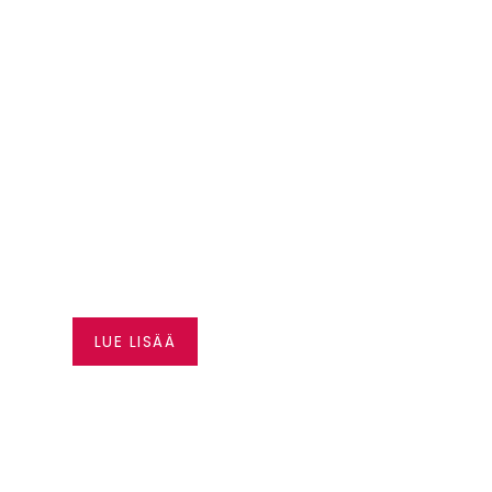
CAN-AM JOPA 3000 € A
LUE LISÄÄ