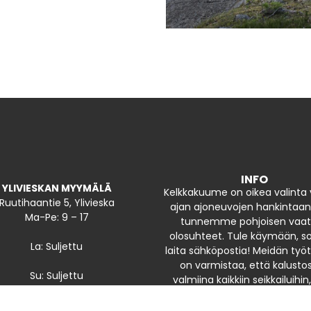
INFO
YLIVIESKAN MYYMÄLÄ
Kelkkakuume on oikea valinta
Ruutihaantie 5, Ylivieska
ajan ajoneuvojen hankintaa
Ma-Pe: 9 – 17
tunnemme pohjoisen vaat
olosuhteet. Tule käymään, soi
La: Suljettu
laita sähköpostia! Meidän t
on varmistaa, että kalustos
Su: Suljettu
valmiina kaikkiin seikkailuihin,
kyseessä maa, lumi tai ve