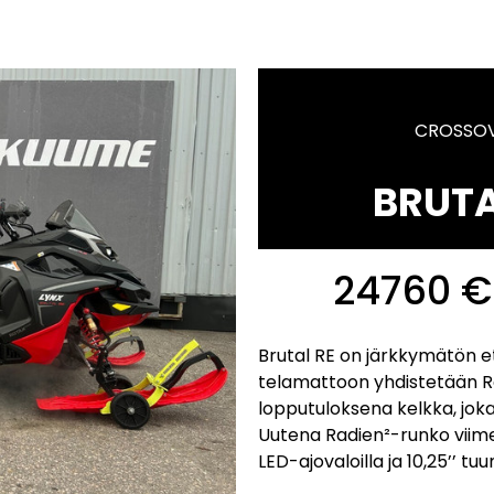
CROSSOV
BRUTA
24760 €
Brutal RE on järkkymätön et
telamattoon yhdistetään R
lopputuloksena kelkka, jo
Uutena Radien²-runko viimei
LED-ajovaloilla ja 10,25’’ t