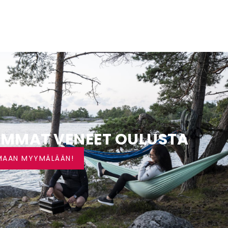
IMMAT VENEET OULUSTA
MAAN MYYMÄLÄÄN!