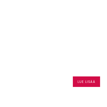
LKAEN
SEA-DOO
LUE LISÄÄ