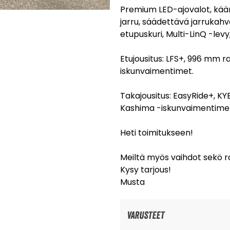
Premium LED-ajovalot, kää
jarru, säädettävä jarrukahv
etupuskuri, Multi-LinQ -levy
Etujousitus: LFS+, 996 mm 
iskunvaimentimet.
Takajousitus: EasyRide+, K
Kashima -iskunvaimentime
Heti toimitukseen!
Meiltä myös vaihdot sekö r
Kysy tarjous!
Musta
VARUSTEET