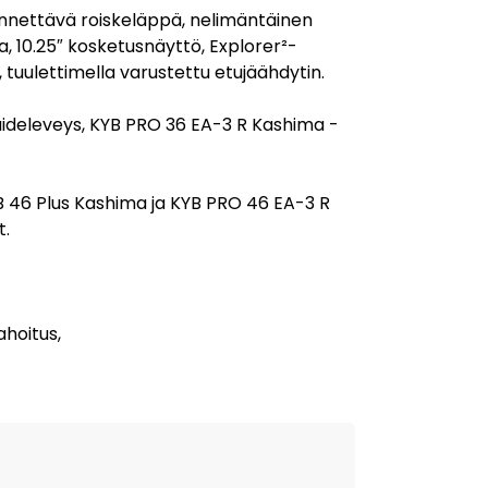
nnettävä roiskeläppä, nelimäntäinen
a, 10.25″ kosketusnäyttö, Explorer²-
, tuulettimella varustettu etujäähdytin.
raideleveys, KYB PRO 36 EA-3 R Kashima -
YB 46 Plus Kashima ja KYB PRO 46 EA-3 R
t.
ahoitus,