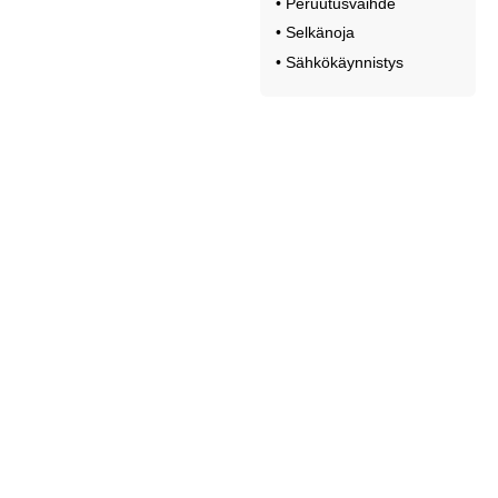
• Peruutusvaihde
• Selkänoja
• Sähkökäynnistys