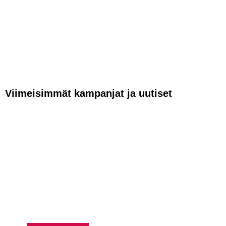
Viimeisimmät kampanjat ja uutiset
VAPAUTTA
AJAMISEEN –
HUSQVRNA
RAHOITUS ALKAEN
0,99 %*