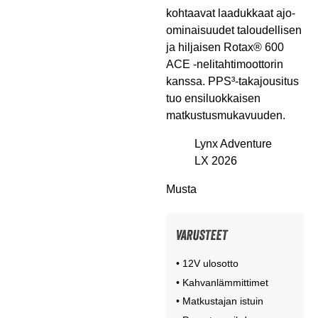
kohtaavat laadukkaat ajo-
ominaisuudet taloudellisen
ja hiljaisen Rotax® 600
ACE -nelitahtimoottorin
kanssa. PPS³-takajousitus
tuo ensiluokkaisen
matkustusmukavuuden.
Lynx Adventure
LX 2026
Musta
VARUSTEET
• 12V ulosotto
• Kahvanlämmittimet
• Matkustajan istuin