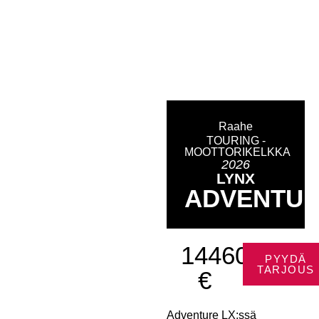
Raahe
TOURING -
MOOTTORIKELKKA
2026
LYNX
ADVENTU
14460
PYYDÄ
TARJOUS
€
Adventure LX:ssä