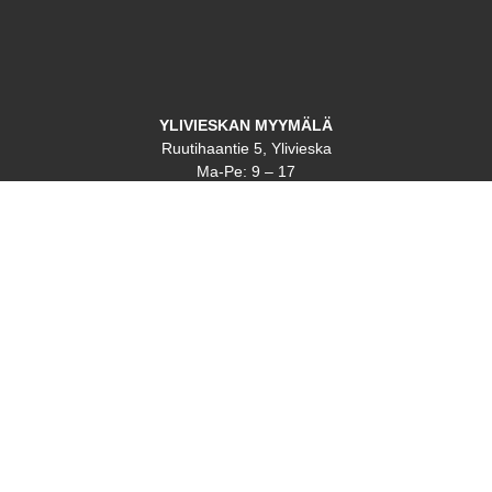
YLIVIESKAN MYYMÄLÄ
Ruutihaantie 5, Ylivieska
Ma-Pe: 9 – 17
La: Suljettu
Su: Suljettu
RAAHEN MYYMÄLÄ
Rakentajankatu 5, 92130 Raahe
Ma-Pe: 9 – 17
La: Suljettu
Su: Suljettu