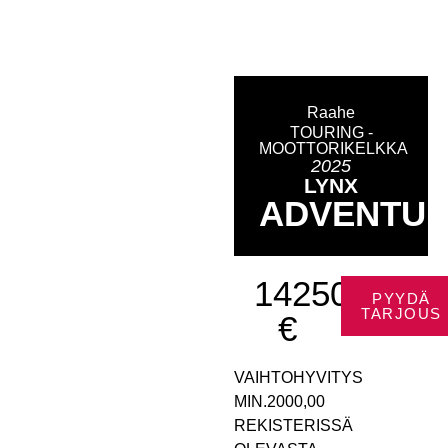
Raahe
TOURING -
MOOTTORIKELKKA
2025
LYNX
ADVENTU
14250
PYYDÄ
TARJOUS
€
VAIHTOHYVITYS
MIN.2000,00
REKISTERISSÄ