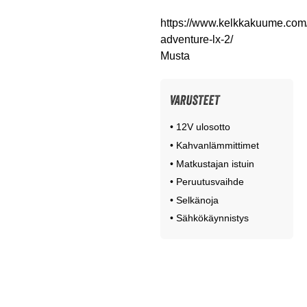
https://www.kelkkakuume.com/t
adventure-lx-2/
Musta
VARUSTEET
• 12V ulosotto
• Kahvanlämmittimet
• Matkustajan istuin
• Peruutusvaihde
• Selkänoja
• Sähkökäynnistys