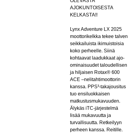
OLEVASTA
AJOKUNTOISESTA
KELKASTA!!
Lynx Adventure LX 2025
moottorikelkka tekee talven
seikkailuista ikimuistoisia
koko perheelle. Siinä
kohtaavat laadukkaat ajo-
ominaisuudet taloudellisen
ja hiljaisen Rotax® 600
ACE –nelitahtimoottorin
kanssa. PPS³-takajousitus
tuo ensiluokkaisen
matkustusmukavuuden.
Älykäs iTC-järjestelmä
lisää mukavuutta ja
turvallisuutta. Retkeilyyn
perheen kanssa. Reitille.