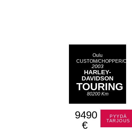
Oulu
CUSTOM/CHOPPER/CR
2003
HARLEY-
DAVIDSON
TOURING
80200 Km
9490
PYYDÄ
TARJOUS
€