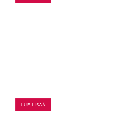
SEA-DOO JOPA 3500 €
EDUT
LUE LISÄÄ