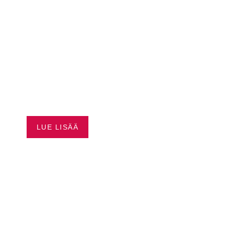
SEA-DOO JOPA 3500 €
EDUT
LUE LISÄÄ