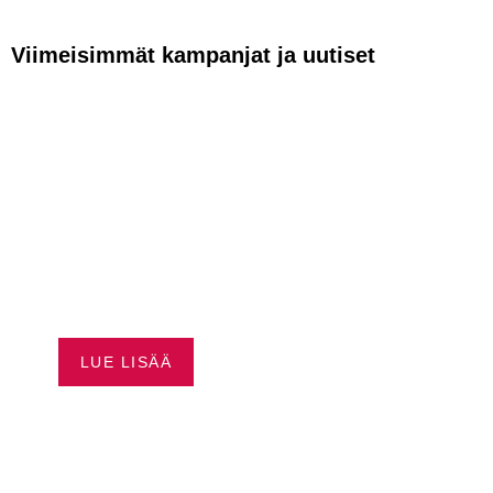
Viimeisimmät kampanjat ja uutiset
VAPAUTTA
AJAMISEEN –
HUSQVRNA
RAHOITUS ALKAEN
0,99 %*
LUE LISÄÄ