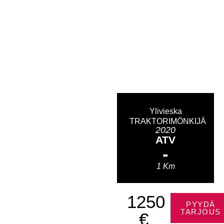
Ylivieska
TRAKTORIMÖNKIJÄ
2020
ATV
-
1 Km
1250
PYYDÄ
TARJOUS
€