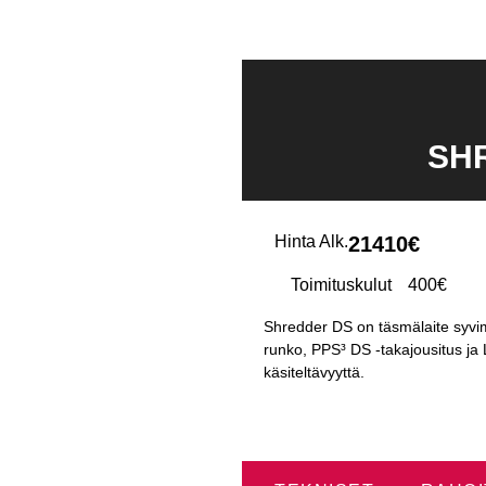
SH
Hinta Alk.
21410€
Toimituskulut
400€
Shredder DS on täsmälaite syvimpi
runko, PPS³ DS -takajousitus ja
käsiteltävyyttä.