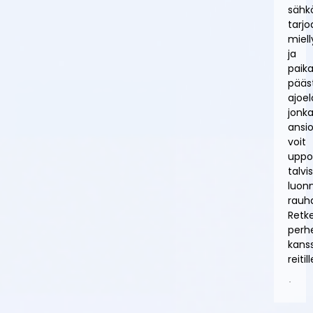
sähk
tarj
miel
ja
paika
pääs
ajoe
jonk
ansi
voit
uppo
talvi
luon
rauh
Retke
perh
kans
reitill