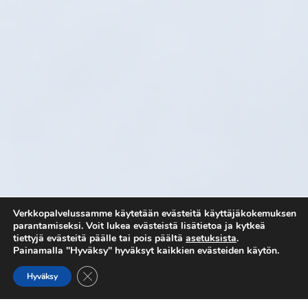
Verkkopalvelussamme käytetään evästeitä käyttäjäkokemuksen
parantamiseksi. Voit lukea evästeistä lisätietoa ja kytkeä
tiettyjä evästeitä päälle tai pois päältä
asetuksista
.
Painamalla "Hyväksy" hyväksyt kaikkien evästeiden käytön.
Koe moottorikelkkailu uudella ja virkistävällä tavalla!
SULJE EVÄSTEBANNERI
Hyväksy
Lähes äänetön. Sähkökelkalla ajaminen on ainutlaatuista sen
hiljaisuuden ansiosta. Matkustaja ja kuljettaja voivat