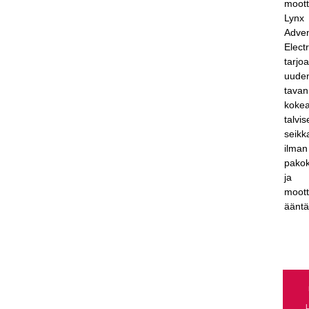
moott
Lynx
Adve
Electr
tarjo
uude
tavan
koke
talvis
seikka
ilman
pako
ja
moott
ääntä