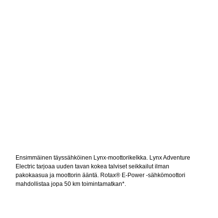
Ensimmäinen täyssähköinen Lynx-moottorikelkka. Lynx Adventure
Electric tarjoaa uuden tavan kokea talviset seikkailut ilman
pakokaasua ja moottorin ääntä. Rotax® E-Power -sähkömoottori
mahdollistaa jopa 50 km toimintamatkan*.
*3500 mm pitkällä telamatolla toimintamatka jopa 30 km. Retkeilyyn
perheen kanssa. Reitille.