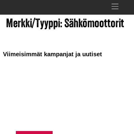
Merkki/Tyyppi:
Sähkömoottorit
Viimeisimmät kampanjat ja uutiset
VAPAUTTA
AJAMISEEN –
HUSQVRNA
RAHOITUS ALKAEN
0,99 %*