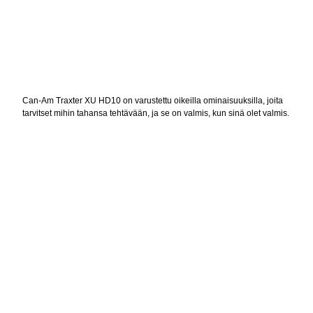
Can-Am Traxter XU HD10 on varustettu oikeilla ominaisuuksilla, joita
tarvitset mihin tahansa tehtävään, ja se on valmis, kun sinä olet valmis.
Max 40 km/h, max 60 km/h tai yli 60 km/h. Työkäyttö. EY-
tyyppihyväksytty T-ajoneuvoluokka.
KOHOKOHDAT
ALAN JOHTAVAA VÄÄNTÖÄ, HILJAISEMMAT
ROTAX-MOOTTORIT
HD10. Sisäänajojakso, aikaisessa vaiheessa tehtävä huolto ja usein