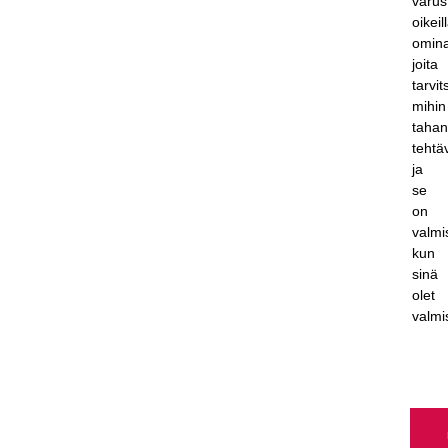
varus
oikeil
omina
joita
tarvit
mihin
taha
tehtä
ja
se
on
valmi
kun
sinä
olet
valmi