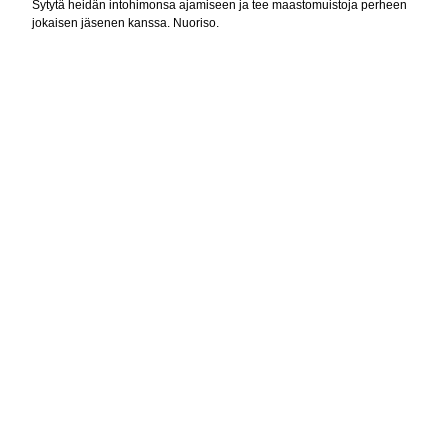
Sytytä heidän intohimonsa ajamiseen ja tee maastomuistoja perheen
jokaisen jäsenen kanssa. Nuoriso.
KOHOKOHDAT
HUIPPUTEHOKKUUS ON TÄSSÄ
4-tahtimoottori EFI:llä. Can-Amin nuorisomallisto saa ihastumaan ajamisen
helppouteen. Nelitahtimoottorin, vaihteiston, nopeudenrajoittimen ja
elektronisen polttoaineen ruiskutuksen (EFI) ansiosta nämä ajoneuvot
toimivat maastossa yhtä hyvin kuin muutkin mönkijämme.