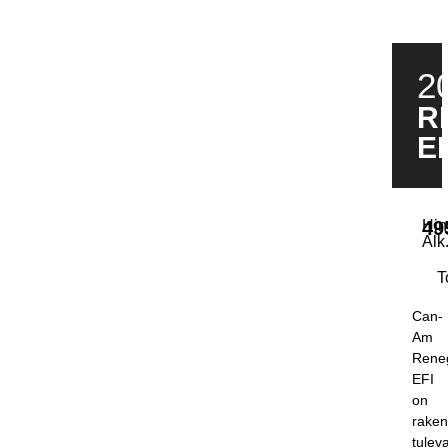
2
R
EF
Hin
49
Alk
T
Can-
Am
Rene
EFI
on
raken
tulev