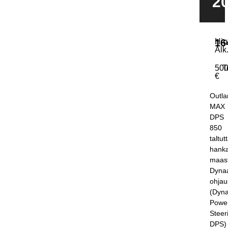
2
Hin
16
Alk
50
T
€
Outla
MAX
DPS
850
taltut
hanka
maast
Dyna
ohjau
(Dyn
Powe
Steer
DPS)