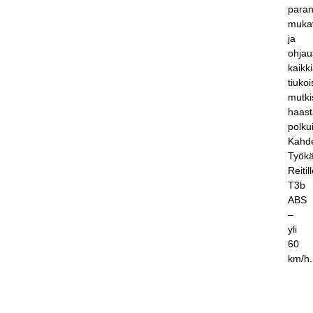
paran
muka
ja
ohja
kaikki
tiukoi
mutki
haast
polku
Kahde
Työkä
Reitil
T3b
ABS
–
yli
60
km/h.