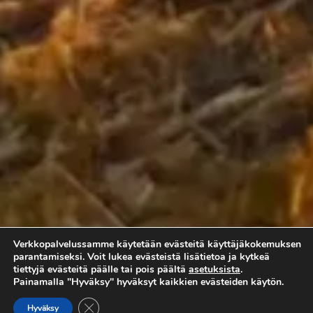
Verkkopalvelussamme käytetään evästeitä käyttäjäkokemuksen
parantamiseksi. Voit lukea evästeistä lisätietoa ja kytkeä
tiettyjä evästeitä päälle tai pois päältä
asetuksista
.
Painamalla "Hyväksy" hyväksyt kaikkien evästeiden käytön.
Renegade X xc 110 EFI -malleissa on 10-vuotiaille ja sitä
SULJE EVÄSTEBANNERI
vanhemmille lapsille suunnattuja lisäominaisuuksia, jotka
Hyväksy