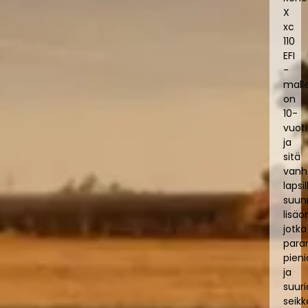
X
xc
110
EFI
-
mall
on
10-
vuoti
ja
sitä
vanh
lapsil
suun
lisäo
jotka
para
pieni
ja
suuri
seikk