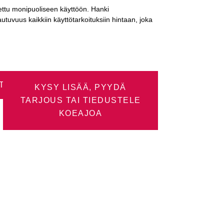
ttu monipuoliseen käyttöön. Hanki
utuvuus kaikkiin käyttötarkoituksiin hintaan, joka
TUS
KYSY LISÄÄ, PYYDÄ
TARJOUS TAI TIEDUSTELE
KOEAJOA