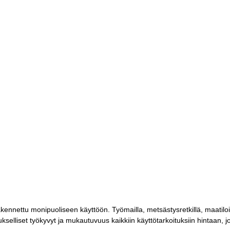
nnettu monipuoliseen käyttöön. Työmailla, metsästysretkillä, maatiloill
ukselliset työkyvyt ja mukautuvuus kaikkiin käyttötarkoituksiin hintaan, j