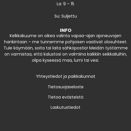
La: 9 – 15
Su: Suljettu
INFO
Kelkkakuume on oikea valinta vapaa-ajan ajoneuvojen
hankintaan – me tunnemme pohjoisen vaativat olosuhteet.
Tule käymään, soita tai laita sähköpostia! Meidän työtämme
on varmistaa, että kalustosi on valmiina kaikkiin seikkailuihin,
olipa kyseessä maa, lumi tai vesi.
Yhteystiedot ja paikkakunnat
Tietosuojaseloste
Tietoa evästeistä
Laskutustiedot