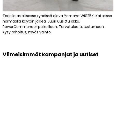
Tarjolla asiallisessa ryhdissä oleva Yamaha WR125X. Katteissa
normaalia käytön jälkeä. Juuri uusittu akku.
PowerCommander paikoillaan. Tervetuloa tutustumaan.
Kysy rahoitus, myös vaihto.
Viimeisimmät kampanjat ja uutiset
VAPAUTTA
AJAMISEEN –
HUSQVRNA
RAHOITUS ALKAEN