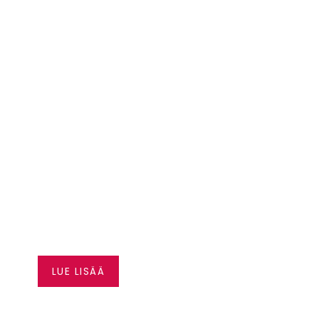
CAN-AM JOPA 3000
€ ALENNUS
LUE LISÄÄ