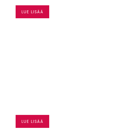
0,99 %*
LUE LISÄÄ
SEA-DOO JOPA 3500
€ EDUT
LUE LISÄÄ