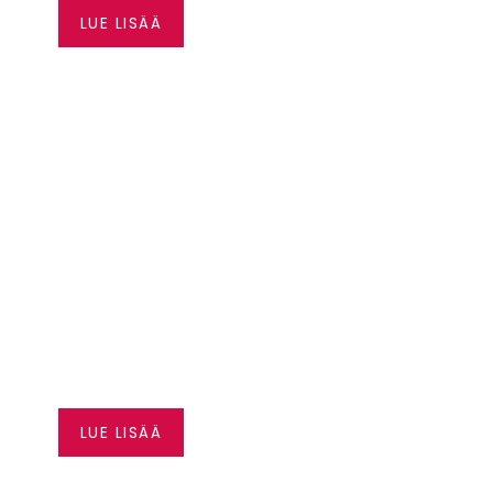
LUE LISÄÄ
SEA-DOO JOPA 3500
€ EDUT
LUE LISÄÄ