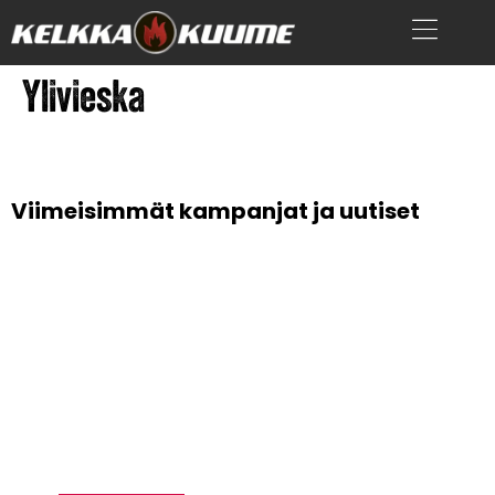
Ylivieska
Viimeisimmät kampanjat ja uutiset
VAPAUTTA
AJAMISEEN –
HUSQVRNA
RAHOITUS ALKAEN
0,99 %*