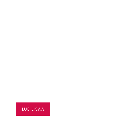
CAN-AM JOPA 3000
€ ALENNUS
LUE LISÄÄ