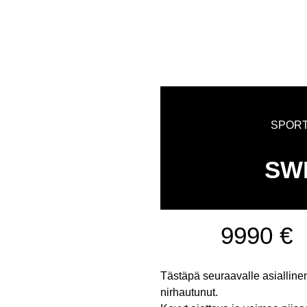
SPORT
SW
9990 €
Tästäpä seuraavalle asiallin
nirhautunut.