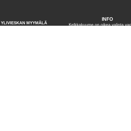
INFO
YLIVIESKAN MYYMÄLÄ
Kelkkakuume on oikea valinta va
Ruutihaantie 5, Ylivieska
ajoneuvojen hankintaan – me t
Ma-Pe: 9 – 17
pohjoisen vaativat olosuhteet.
käymään, soita tai laita sähköp
La: Suljettu
Meidän työtämme on varmistaa
kalustosi on valmiina kaikkiin seikk
Su: Suljettu
olipa kyseessä maa, lumi tai v
RAAHEN MYYMÄLÄ
kentajankatu 5, 92130 Raahe
Ma-Pe: 9 – 17
La: Suljettu
Su: Suljettu