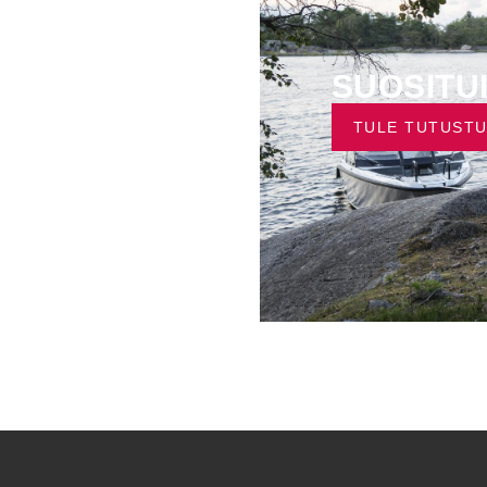
LENNUS
SUOSITU
TULE TUTUST