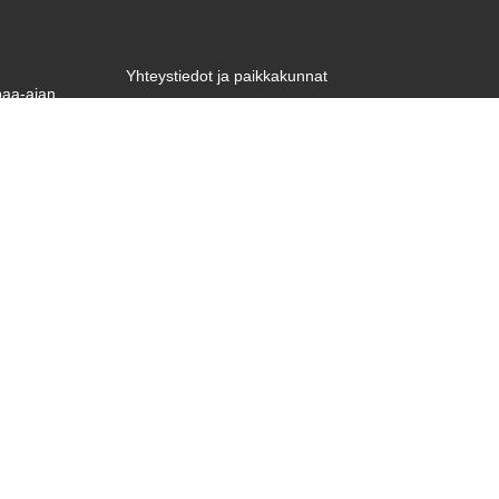
Yhteystiedot ja paikkakunnat
paa-ajan
Tietosuojaseloste
unnemme
 Tule
Tietoa evästeistä
ostia!
, että
Laskutustiedot
ailuihin,
esi.