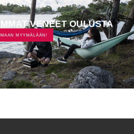
IMMAT VENEET OULUSTA
UMAAN MYYMÄLÄÄN!