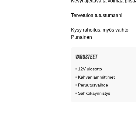
Kevyt ajettava ja voimaa piisa
Tervetuloa tutustumaan!
Kysy rahoitus, myös vaihto.
Punainen
VARUSTEET
• 12V ulosotto
• Kahvanlämmittimet
• Peruutusvaihde
• Sähkökäynnistys