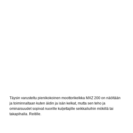
Täysin varusteltu pienikokoinen moottorikelkka MXZ 200 on näöltään
ja toiminnaltaan kuten äidin ja isän kelkat, mutta sen teho ja
ominaisuudet sopivat nuorille kuljettajille seikkailuihin mökillä tai
takapihalla. Reitille.