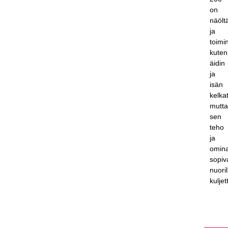
on
näölt
ja
toimi
kuten
äidin
ja
isän
kelkat
mutt
sen
teho
ja
omina
sopiv
nuoril
kuljett