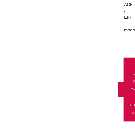
ACE
/
EFI
-
moott
TEKNI
RAH
T
TIED
TIE
K