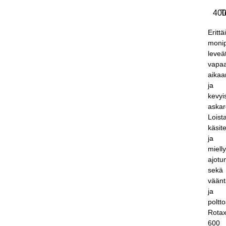
40
T
Erittä
monip
leveä
vapa
aikaa
ja
kevyis
askare
Loist
käsit
ja
miell
ajot
sekä
väänt
ja
poltt
Rota
600