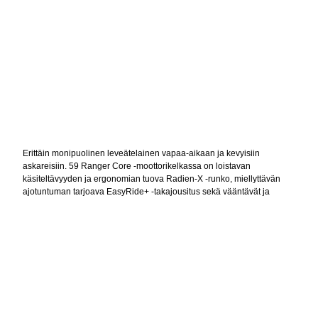
Erittäin monipuolinen leveätelainen vapaa-aikaan ja kevyisiin
askareisiin. 59 Ranger Core -moottorikelkassa on loistavan
käsiteltävyyden ja ergonomian tuova Radien-X -runko, miellyttävän
ajotuntuman tarjoava EasyRide+ -takajousitus sekä vääntävät ja
polttoainetaloudelliset Rotax® 600 ACE / EFI -moottorit. Leveätelaisten
pikkujättiläinen! Lynx 59 Ranger -moottorikelkassa kohtaavat
nykyaikainen moottoriteknologia, verraton ajomukavuus sekä
erinomaiset maasto-ominaisuudet. 59 Ranger on monipuolisuuden
mestari.